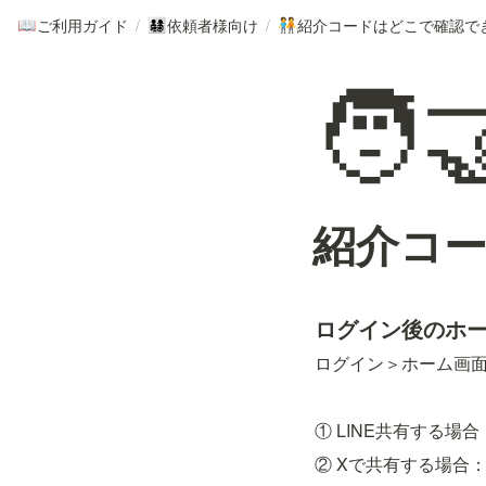
ご利用ガイド
/
依頼者様向け
/
紹介コードはどこで確認で
📖
👨‍👩‍👧‍👦
🧑‍🤝‍🧑
🧑‍
紹介コ
ログイン後のホ
ログイン＞ホーム画
① LINE共有する場
② Xで共有する場合