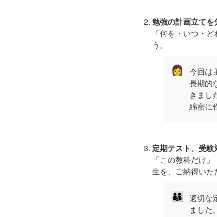
「何を・いつ・ど
う。
👩
今回は
長期的
きまし
綿密に
「この教科だけ」
生を、ご納得いた
👨‍👩‍👦
適切な
ました