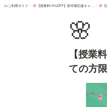
ご利用ガイド
/
【授業料10%OFF】新学期応援キャンペーン
/
📖
🌸
🌸
🌸
【授業料
ての方