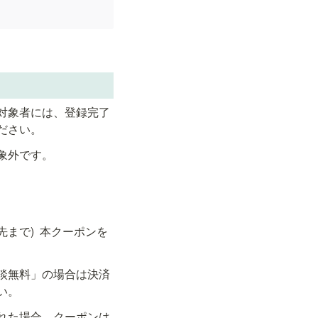
対象者には、登録完了
ださい。
象外です。
まで)  本クーポンを
談無料」の場合は決済
い。
れた場合、クーポンは