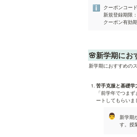
クーポンコード：sm
ℹ️
新規登録期限：2
クーポン有効期
🌸新学期にお
新学期におすすめの
「前学年でつまず
ートしてもらいま
👨
新学期
す。授